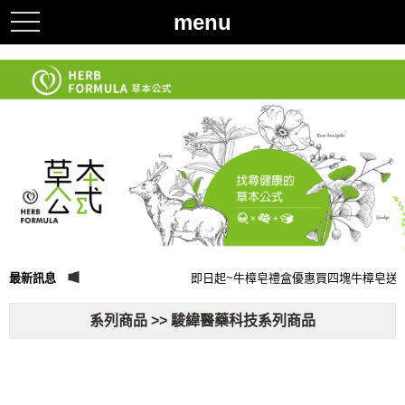
menu
toggle
navigation
最新訊息
即日起~牛樟皂禮盒優惠買四塊牛樟皂送
系列商品 >> 駿緯醫藥科技系列商品